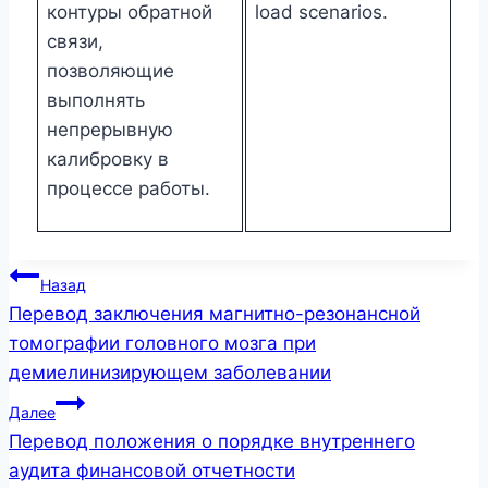
контуры обратной
load scenarios.
связи,
позволяющие
выполнять
непрерывную
калибровку в
процессе работы.
Навигация
Назад
Перевод заключения магнитно-резонансной
по
томографии головного мозга при
записям
демиелинизирующем заболевании
Далее
Перевод положения о порядке внутреннего
аудита финансовой отчетности