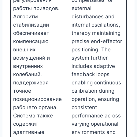
работы приводов.
external
Алгоритм
disturbances and
стабилизации
internal oscillations,
обеспечивает
thereby maintaining
компенсацию
precise end-effector
внешних
positioning. The
возмущений и
system further
внутренних
includes adaptive
колебаний,
feedback loops
поддерживая
enabling continuous
точное
calibration during
позиционирование
operation, ensuring
рабочего органа.
consistent
Система также
performance across
содержит
varying operational
адаптивные
environments and