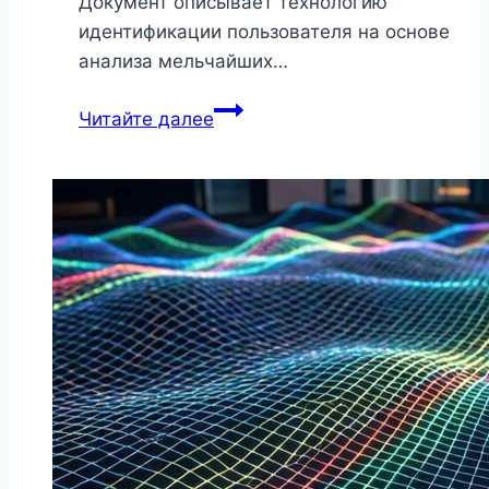
Документ описывает технологию
идентификации пользователя на основе
анализа мельчайших…
Перевод
Читайте далее
с
русского
на
английский
патента
на
систему
биометрической
аутентификации
с
анализом
микродвижений