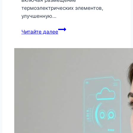
включая размещение
термоэлектрических элементов,
улучшенную…
Перевод
Читайте далее
описания
изобретения
энергоэффективного
термоэлектрического
модуля
охлаждения