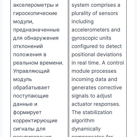
акселерометры и
system comprises a
гироскопические
plurality of sensors
модули,
including
предназначенные
accelerometers and
для обнаружения
gyroscopic units
отклонений
configured to detect
положения в
positional deviations
реальном времени.
in real time. A control
Управляющий
module processes
модуль
incoming data and
обрабатывает
generates corrective
поступающие
signals to adjust
данные и
actuator responses.
формирует
The stabilization
корректирующие
algorithm
сигналы для
dynamically
регулирования
compensates for